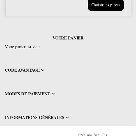
Choisir les places
Homenatge
a
Williams
i
Zimmer
VOTRE PANIER
dim.
6
Votre panier est vide.
déc.
17:30
De
0.00
CODE AVANTAGE
EUR
à
120.00
EUR
MODES DE PAIEMENT
INFORMATIONS GÉNÉRALES
Pied
Créé par SecuTix