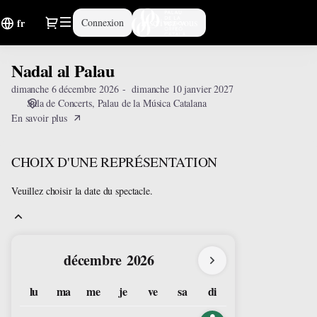
Sélection
Dialogue
Connexion
Inscrivez-vous
fr
de
la
représentation
Nadal al Palau
Nadal
[Nadal
al
al
dimanche 6 décembre 2026
dimanche 10 janvier 2027
Palau
Palau]
Sala de Concerts
Palau de la Música Catalana
-
En savoir plus
Palau
de
CHOIX D'UNE REPRÉSENTATION
la
Música
Veuillez choisir la date du spectacle.
Catalana
Mois
décembre
2026
en
lu
ma
me
je
ve
sa
di
cours