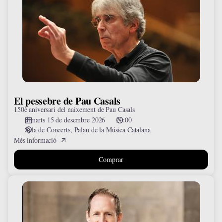
de
Pau
Casals
El pessebre de Pau Casals
150è aniversari del naixement de Pau Casals
dimarts 15 de desembre 2026
20:00
Sala de Concerts
Palau de la Música Catalana
Més informació
Comprar
El
Messies
de
Händel