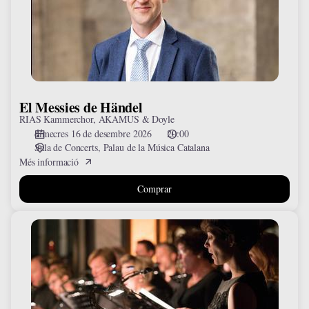
El Messies de Händel
RIAS Kammerchor, AKAMUS & Doyle
dimecres 16 de desembre 2026
20:00
Sala de Concerts
Palau de la Música Catalana
Més informació
Comprar
Collegium
Vocale
Gent
&
Herreweghe