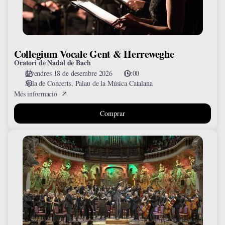
Collegium Vocale Gent & Herreweghe
Oratori de Nadal de Bach
divendres 18 de desembre 2026
19:00
Sala de Concerts
Palau de la Música Catalana
Més informació
Comprar
Festival
de
valsos
i
danses