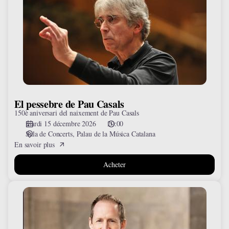
de
Pau
Casals
El pessebre de Pau Casals
150è aniversari del naixement de Pau Casals
mardi 15 décembre 2026
20:00
Sala de Concerts
Palau de la Música Catalana
En savoir plus
Acheter
El
Messies
de
Händel