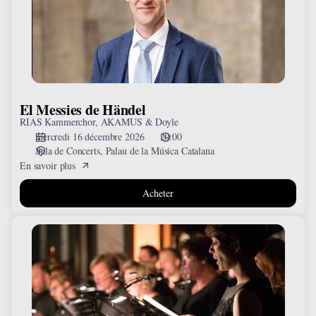
El Messies de Händel
RIAS Kammerchor, AKAMUS & Doyle
mercredi 16 décembre 2026
20:00
Sala de Concerts
Palau de la Música Catalana
En savoir plus
Acheter
Collegium
Vocale
Gent
&
Herreweghe