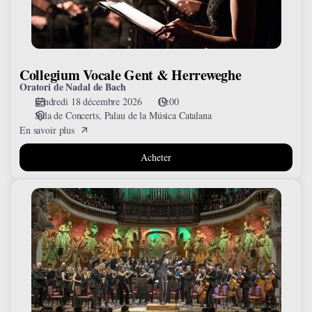
Collegium Vocale Gent & Herreweghe
Oratori de Nadal de Bach
vendredi 18 décembre 2026
19:00
Sala de Concerts
Palau de la Música Catalana
En savoir plus
Acheter
Festival
de
valsos
i
danses