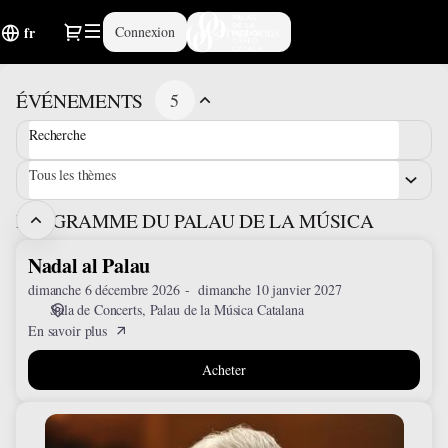
Calendrier
Dialogue
Connexion
Inscrivez-vous
fr
des
événements
-
ÉVÉNEMENTS
5
Palau
de
Recherche
la
Música
Tous les thèmes
Catalana
PROGRAMME DU PALAU DE LA MÚSICA
Nadal al Palau
Nadal
al
dimanche 6 décembre 2026
dimanche 10 janvier 2027
Palau
Sala de Concerts
Palau de la Música Catalana
En savoir plus
Acheter
El
pessebre